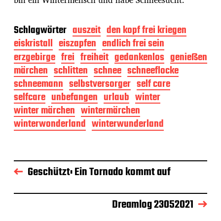
Schlagwörter
auszeit
den kopf frei kriegen
eiskristall
eiszapfen
endlich frei sein
erzgebirge
frei
freiheit
gedankenlos
genießen
märchen
schlitten
schnee
schneeflocke
schneemann
selbstversorger
self care
selfcare
unbefangen
urlaub
winter
winter märchen
wintermärchen
winterwonderland
winterwunderland
Geschützt: Ein Tornado kommt auf
Dreamlog 23052021