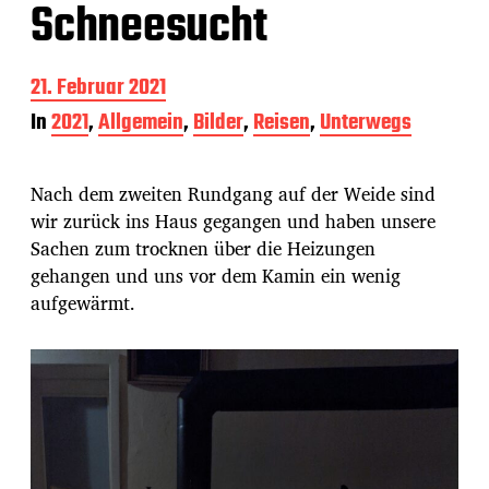
Schneesucht
B
21. Februar 2021
e
In
2021
,
Allgemein
,
Bilder
,
Reisen
,
Unterwegs
i
t
r
Nach dem zweiten Rundgang auf der Weide sind
a
g
wir zurück ins Haus gegangen und haben unsere
s
Sachen zum trocknen über die Heizungen
d
gehangen und uns vor dem Kamin ein wenig
a
aufgewärmt.
t
u
m