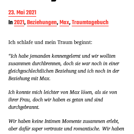
B
23. Mai 2021
e
In
2021
,
Beziehungen
,
Max
,
Traumtagebuch
i
t
r
Ich schlafe und mein Traum beginnt:
a
g
s
“Ich habe jemanden kennengelernt und wir wollten
d
zusammen durchbrennen, doch sie war noch in einer
a
gleichgeschlechtlichen Beziehung und ich noch in der
t
u
Beziehung mit Max.
m
Ich konnte mich leichter von Max lösen, als sie von
ihrer Frau, doch wir haben es getan und sind
durchgebrannt.
Wir haben keine Intimen Momente zusammen erlebt,
aber dafür super vertraute und romantische. Wir haben