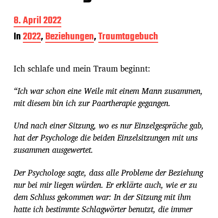
B
8. April 2022
e
In
2022
,
Beziehungen
,
Traumtagebuch
i
t
r
Ich schlafe und mein Traum beginnt:
a
g
s
“Ich war schon eine Weile mit einem Mann zusammen,
d
mit diesem bin ich zur Paartherapie gegangen.
a
t
Und nach einer Sitzung, wo es nur Einzelgespräche gab,
u
m
hat der Psychologe die beiden Einzelsitzungen mit uns
zusammen ausgewertet.
Der Psychologe sagte, dass alle Probleme der Beziehung
nur bei mir liegen würden. Er erklärte auch, wie er zu
dem Schluss gekommen war: In der Sitzung mit ihm
hatte ich bestimmte Schlagwörter benutzt, die immer