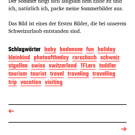
Der Sommer neigt sich langsam dem Ende zu und
ich, natürlich ich, packe meine Sommerbilder aus.
Das Bild ist eines der Ersten Bilder, die bei unserem
Schweizurlaub entstanden sind.
Schlagwörter
baby
bodensee
fun
holiday
kleinkind
photooftheday
rorschach
schweiz
stgallen
swiss
switzerland
TFLers
toddler
tourism
tourist
travel
traveling
travelling
trip
vacation
visiting