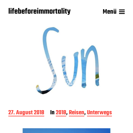
lifebeforeimmortality
Menü
B
27. August 2018
In
2018
,
Reisen
,
Unterwegs
e
i
t