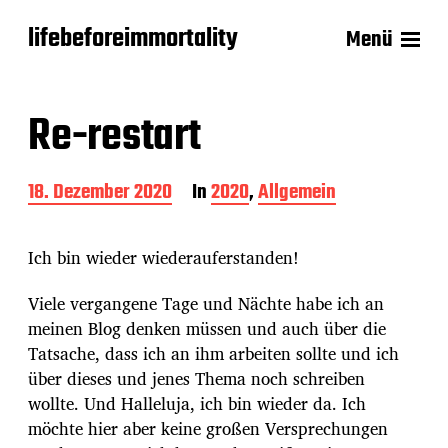
lifebeforeimmortality
Menü
Re-restart
B
18. Dezember 2020
In
2020
,
Allgemein
e
i
t
Ich bin wieder wiederauferstanden!
r
a
Viele vergangene Tage und Nächte habe ich an
g
meinen Blog denken müssen und auch über die
s
d
Tatsache, dass ich an ihm arbeiten sollte und ich
a
über dieses und jenes Thema noch schreiben
t
wollte. Und Halleluja, ich bin wieder da. Ich
u
möchte hier aber keine großen Versprechungen
m