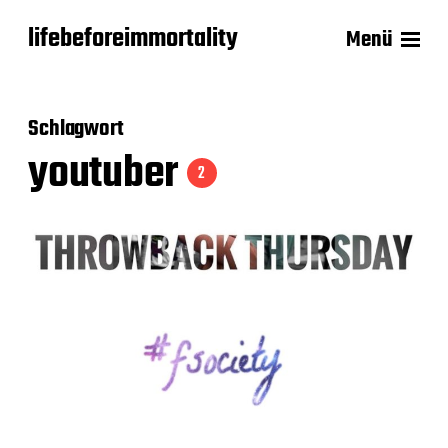
lifebeforeimmortality
Menü
Schlagwort
youtuber
2