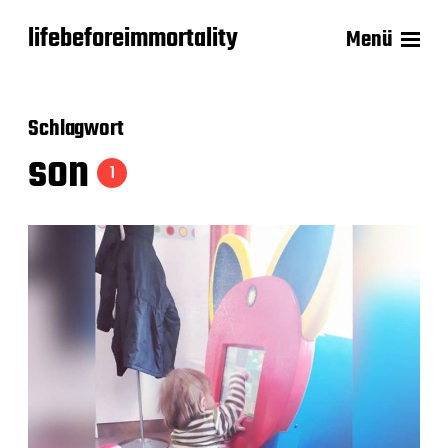
lifebeforeimmortality
Menü
Schlagwort
son
1