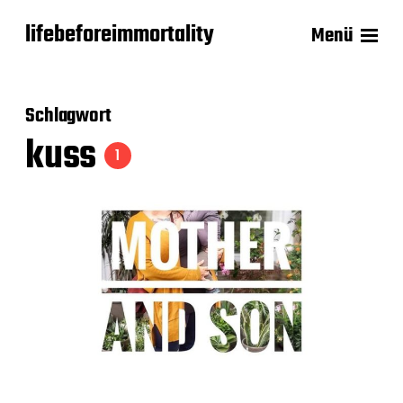
lifebeforeimmortality
Menü
Schlagwort
kuss
1