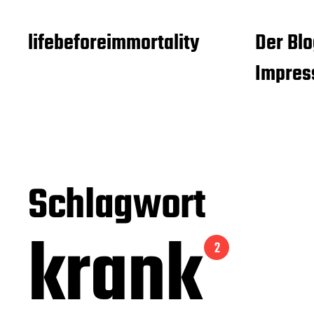
lifebeforeimmortality
Der Blo
Impre
Schlagwort
krank
2