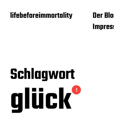
lifebeforeimmortality
Der Blo
Impre
Schlagwort
glück
1