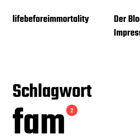
lifebeforeimmortality
Der Blo
Impre
Schlagwort
fam
2