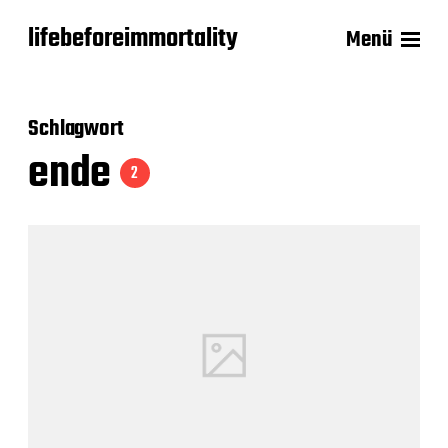
lifebeforeimmortality
Menü
Schlagwort
ende
2