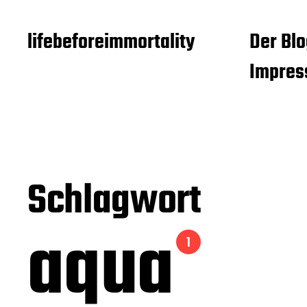
lifebeforeimmortality
Der Blo
Impre
Schlagwort
aqua
1